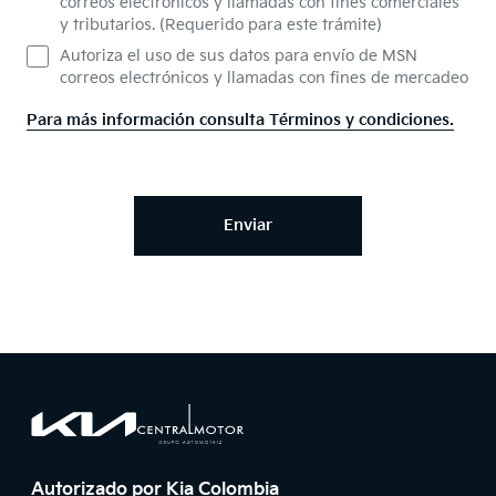
correos electrónicos y llamadas con fines comerciales
y tributarios. (Requerido para este trámite)
Autoriza el uso de sus datos para envío de MSN
correos electrónicos y llamadas con fines de mercadeo
Para más información consulta Términos y condiciones.
Enviar
Footer
Página principal de Central Motor
Página principal de Central Motor
Autorizado por Kia Colombia