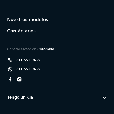
Pie de página
Nuestros modelos
Contáctanos
Teléfonos y redes sociales
Central Motor en
Colombia
311-551-9458
Línea
311-551-9458
Whatsapp
Facebook
Instagram
Tengo un Kia
Agenda tu cita de servicio