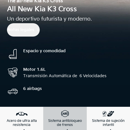
The all-new Kia K3 Cross
All New Kia K3 Cross
Un deportivo futurista y moderno.
Notas legales
Espacio y comodidad
Motor 1.6L
Transmisión Automática de ​ 6 Velocidades
6 airbags
Acero de ultra alta
Sistema antibloqueo
Sistema de sujeción
resistencia
de frenos
infantil