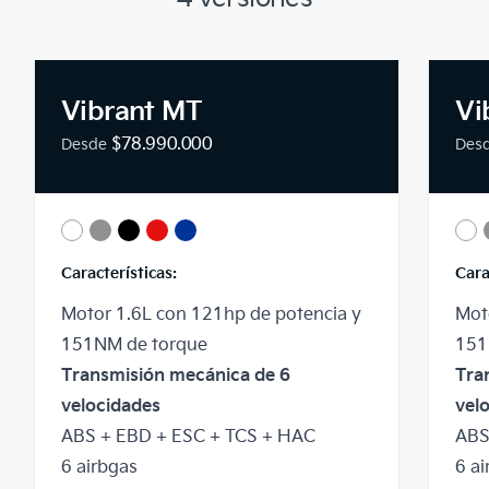
Vibrant MT
Vi
$78.990.000
Desde
Des
Colores disponibles
Colo
Características:
Cara
Motor 1.6L con 121hp de potencia y
Mot
151NM de torque
151
Transmisión mecánica de 6
Tra
velocidades
vel
ABS + EBD + ESC + TCS + HAC
ABS
6 airbgas
6 a