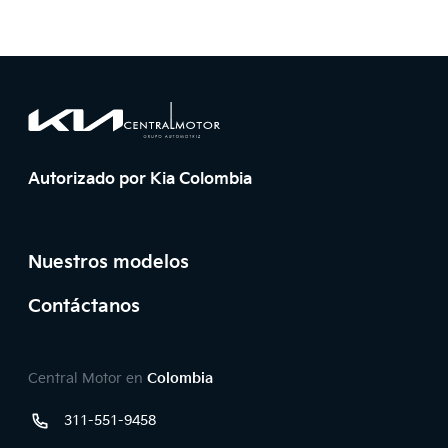
Footer
Página principal de Central Motor
Página principal de Central Motor
Autorizado por Kia Colombia
Pie de página
Nuestros modelos
Contáctanos
Teléfonos y redes sociales
Central Motor en
Colombia
311-551-9458
Línea