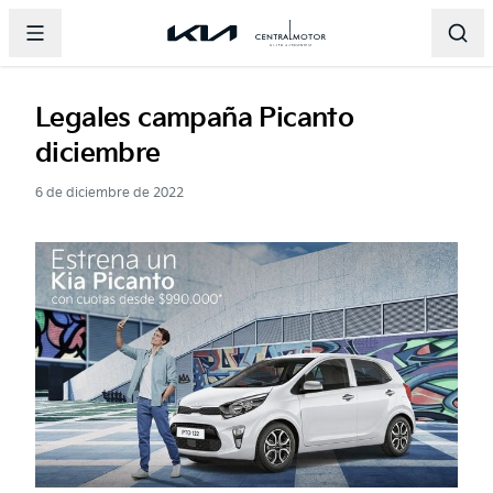
Abrir menu principal
Página principal de Central Motor
Página principal de Central 
Abri
Legales campaña Picanto
diciembre
6 de diciembre de 2022