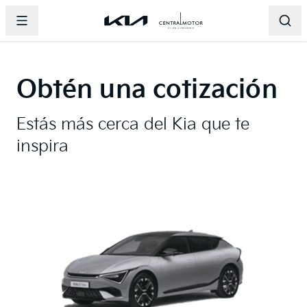
Abrir menu principal
Página principal de Central Motor
Página principal de Central 
Abri
Obtén una cotización
Estás más cerca del Kia que te
inspira