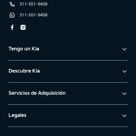
311-551-9458
Línea
311-551-9458
Whatsapp
Facebook
Instagram
Tengo un Kia
Agenda tu cita de servicio
Descubre Kia
Confirma, cancela o reagenda tu cita de servicio
Nuestro movimiento
Mantenimiento
Servicios de Adquisición
Mantenimiento prepagado
Cotiza tu Kia
Campañas de seguridad
Legales
Test drive
Garantía
Política de tratamientos de datos personales
Usados certificados